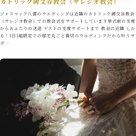
カトリック碑文谷教会（サレジオ教会）
ジャスマック八雲のウエディングは近隣のカトリック碑文谷教会
（サレジオ教会）での教会式をサポートしています挙式前の支度
からおふたりの送迎 ゲストの支度サポートまで 教会の近隣 しか
も！1日1組限定での邸宅丸ごと貸切のウエディングだから叶うサ
ポ…