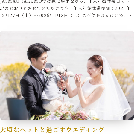
JASMAC YAKUMOでは誠に勝手ながら、年末年始休業日を下
Cuisine&Item
Reserve
記のとおりとさせていただきます。年末年始休業期間：2025年
料理とアイテム
見学予約
12月27日（土）～2026年1月3日（土）ご不便をおかけいたし…
Contact
Company
Privacy Policy
お問い合わせ
会社概要
プライバシーポリシー
大切なペットと過ごすウエディング