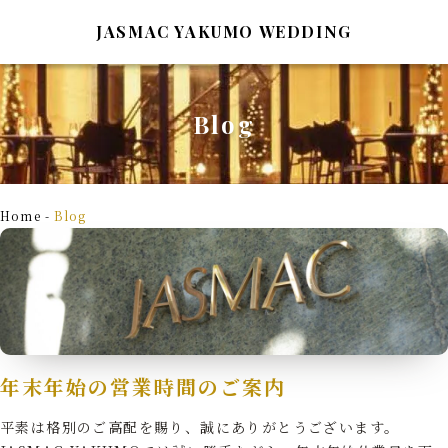
JASMAC YAKUMO WEDDING
Blog
TOP
Wedding Report
トップページ
ウェディングレポート
Home
-
Blog
Style&Plan
Bridal Fair
スタイル＆プラン
ブライダルフェア
Architecture
Blog
建築の紹介
ブログ
年末年始の営業時間のご案内
Ceremony&Party
Access&Map
挙式と披露宴
アクセスマップ
平素は格別のご高配を賜り、誠にありがとうございます。