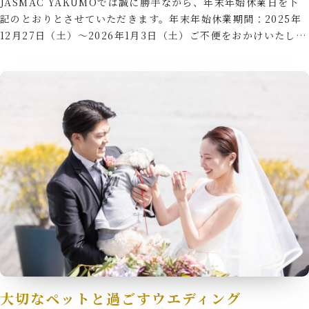
JASMAC YAKUMOでは誠に勝手ながら、年末年始休業日を下
Cuisine&Item
Reserve
記のとおりとさせていただきます。年末年始休業期間：2025年
料理とアイテム
見学予約
12月27日（土）～2026年1月3日（土）ご不便をおかけいたし…
Contact
Company
Privacy Policy
お問い合わせ
会社概要
プライバシーポリシー
大切なペットと過ごすウエディング