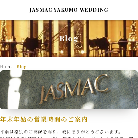
JASMAC YAKUMO WEDDING
Blog
TOP
Wedding Report
トップページ
ウェディングレポート
Home
-
Blog
Style&Plan
Bridal Fair
スタイル＆プラン
ブライダルフェア
Architecture
Blog
建築の紹介
ブログ
年末年始の営業時間のご案内
Ceremony&Party
Access&Map
挙式と披露宴
アクセスマップ
平素は格別のご高配を賜り、誠にありがとうございます。