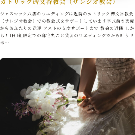
カトリック碑文谷教会（サレジオ教会）
ジャスマック八雲のウエディングは近隣のカトリック碑文谷教会
（サレジオ教会）での教会式をサポートしています挙式前の支度
からおふたりの送迎 ゲストの支度サポートまで 教会の近隣 しか
も！1日1組限定での邸宅丸ごと貸切のウエディングだから叶うサ
ポ…