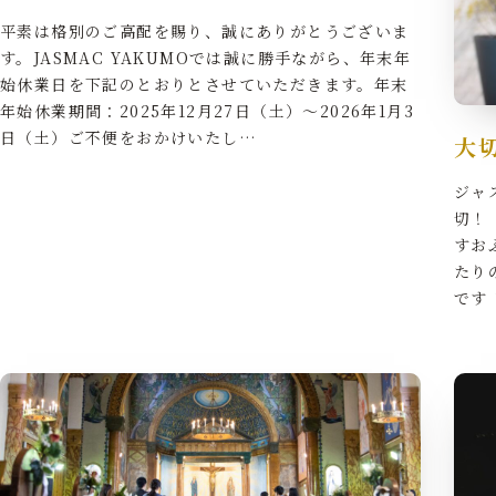
建築の紹介
ブロ
平素は格別のご高配を賜り、誠にありがとうございま
す。JASMAC YAKUMOでは誠に勝手ながら、年末年
始休業日を下記のとおりとさせていただきます。年末
Ceremony&Party
Acc
年始休業期間：2025年12月27日（土）～2026年1月3
日（土）ご不便をおかけいたし…
大
挙式と披露宴
アク
ジャ
切！
Cuisine&Item
Res
すお
料理とアイテム
見学
たり
です
Contact
Company
Privacy Pol
お問い合わせ
会社概要
プライバシーポリ