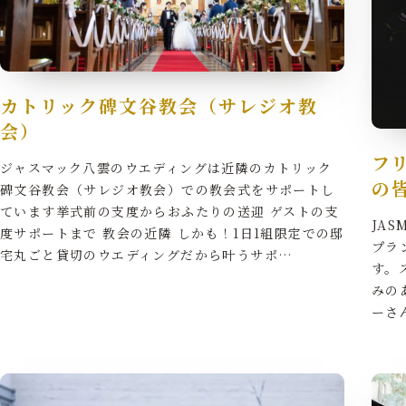
カトリック碑文谷教会（サレジオ教
会）
フ
ジャスマック八雲のウエディングは近隣のカトリック
の
碑文谷教会（サレジオ教会）での教会式をサポートし
ています挙式前の支度からおふたりの送迎 ゲストの支
JA
度サポートまで 教会の近隣 しかも！1日1組限定での邸
プラ
宅丸ごと貸切のウエディングだから叶うサポ…
す。
みの
ーさ