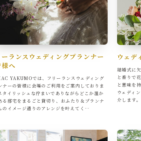
リーランスウェディングプランナー
ウェデ
皆様へ
結婚式に
と香りで
SMAC YAKUMOでは、フリーランスウェディング
と意味を
ンナーの皆様に会場のご利用をご案内しておりま
ウェディ
スタイリッシュな佇まいでありながらどこか温か
介します。
ある邸宅をまるごと貸切り、おふたり＆プランナ
んのイメージ通りのアレンジを叶えてく…