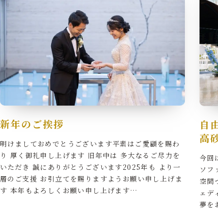
新年のご挨拶
自
高
明けましておめでとうございます平素はご愛顧を賜わ
り 厚く御礼申し上げます 旧年中は 多大なるご尽力を
今回
いただき 誠にありがとうございます2025年も より一
ソフ
層のご支援 お引立てを賜りますようお願い申し上げま
空間
す 本年もよろしくお願い申し上げます…
ェデ
夢を