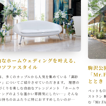
由なホームウェディングを叶える、
砂ソファスタイル
駒沢公
「Mr
は、多くのカップルから人気を集めている「高砂
ととき
ァ」についてご紹介させていただきます。 理想の
づくりを楽しむ自由なアレンジメント 「ホームウ
ペットもO
ィングのような温かい雰囲気にしたい…」そんな
ストラン 
お持ちのおふたりに特におすすめしたいのが…
む「Mr.