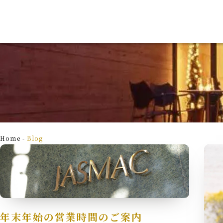
TOP
Wed
トップページ
ウェ
Home
-
Blog
Style&Plan
Bri
スタイル＆プラン
ブラ
年末年始の営業時間のご案内
Architecture
Blo