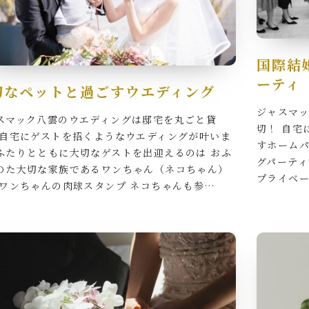
グ
国際結
ess&Map
ーティ
切なペットと過ごすウエディング
セスマップ
ジャスマ
スマック八雲のウエディングは邸宅を丸ごと貸
切！ 自宅
 自宅にゲストを招くようなウエディングが叶いま
erve
すホーム
ふたりとともに大切なゲストを出迎えるのは おふ
グパーテ
予約
のた大切な家族であるワンちゃん（ネコちゃん）
プライベー
 ワンちゃんの肉球スタンプ ネコちゃんも参…
icy
シー