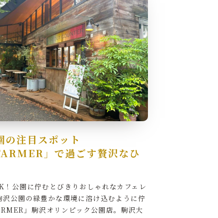
園の注目スポット
.FARMER」で過ごす贅沢なひ
K！公園に佇むとびきりおしゃれなカフェレ
駒沢公園の緑豊かな環境に溶け込むように佇
FARMER」駒沢オリンピック公園店。駒沢大