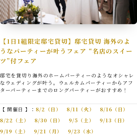
Cuisine&Item
Reserve
料理とアイテム
見学予約
Contact
Company
Privacy Policy
【1日1組限定邸宅貸切】邸宅貸切 海外のよ
お問い合わせ
会社概要
プライバシーポリシー
うなパーティーが叶うフェア “名店のスイー
ツ”付フェア
邸宅を貸切り海外のホームパーティーのようなオシャレ
なウェディングが叶う。ウェルカムパーティーからアフ
ターパーティーまでのロングパーティーがおすすめ！
【 開催日 】：
8/2（日） 8/11（火） 8/16（日）
8/22（土） 8/30（日） 9/5（土） 9/13（日）
9/19（土） 9/21（月） 9/23（水）