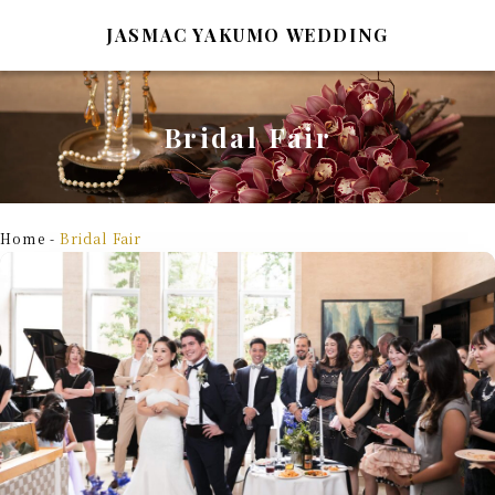
JASMAC YAKUMO WEDDING
Bridal Fair
TOP
Wedding Report
トップページ
ウェディングレポート
Home
-
Bridal Fair
Style&Plan
Bridal Fair
スタイル＆プラン
ブライダルフェア
Architecture
Blog
建築の紹介
ブログ
Ceremony&Party
Access&Map
挙式と披露宴
アクセスマップ