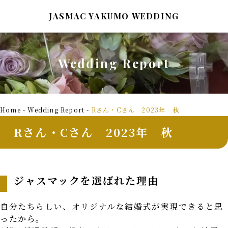
JASMAC YAKUMO WEDDING
Wedding Report
TOP
Wedding Report
トップページ
ウェディングレポート
Home
-
Wedding Report
-
Rさん・Cさん 2023年 秋
Style&Plan
Bridal Fair
Rさん・Cさん 2023年 秋
スタイル＆プラン
ブライダルフェア
Architecture
Blog
建築の紹介
ジャスマックを選ばれた理由
ブログ
Ceremony&Party
Access&Map
自分たちらしい、オリジナルな結婚式が実現できると思
挙式と披露宴
アクセスマップ
ったから。