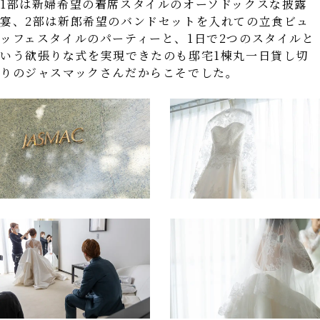
1部は新婦希望の着席スタイルのオーソドックスな披露
Cuisine&Item
Reserve
宴、2部は新郎希望のバンドセットを入れての立食ビュ
料理とアイテム
見学予約
ッフェスタイルのパーティーと、1日で2つのスタイルと
いう欲張りな式を実現できたのも邸宅1棟丸一日貸し切
りのジャスマックさんだからこそでした。
Contact
Company
Privacy Policy
お問い合わせ
会社概要
プライバシーポリシー